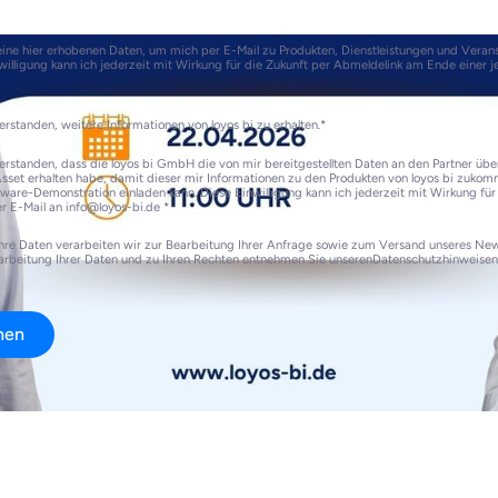
ine hier erhobenen Daten, um mich per E-Mail zu Produkten, Dienstleistungen und Veran
willigung kann ich jederzeit mit Wirkung für die Zukunft per Abmeldelink am Ende einer j
erstanden, weitere Informationen von loyos bi zu erhalten.*
erstanden, dass die loyos bi GmbH die von mir bereitgestellten Daten an den Partner übe
sset erhalten habe, damit dieser mir Informationen zu den Produkten von loyos bi zuko
ware-Demonstration einladen kann. Diese Einwilligung kann ich jederzeit mit Wirkung für
er E-Mail an info@loyos-bi.de *
hre Daten verarbeiten wir zur Bearbeitung Ihrer Anfrage sowie zum Versand unseres News
arbeitung Ihrer Daten und zu Ihren Rechten entnehmen Sie unserenDatenschutzhinweisen