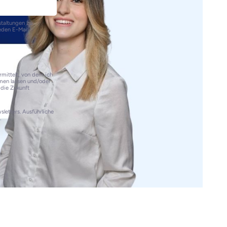
staltungen zu
eden E-Mail
rmittelt, von dem ich
mmen lassen und/oder
 die Zukunft
letters. Ausführliche
.