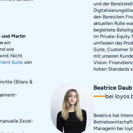
und der Bereitste
Digitalisierungslö
den Bereichen Fin
aktuellen Rolle wa
begleitete Beteil
 und Martin
im Private-Equity
en
ein
umfassen das Pro
nd wie
Suite, Customer S
wird. Nicht
mit unseren Kunde
ment Suite
von
Vision: Finanzberi
hohen Standards zu
richte (Bilanz &
Beatrice Daub
agement-
bei loyos 
Beatrice hat Inter
 manuelle Excel-
Betriebswirtschaft
Managerin bei loyo