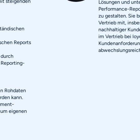
mit steigenden
Lösungen und unte
Performance-Report
zu gestalten. Sie 
Vertrieb mit, insb
ständischen
nachhaltiger Kund
im Vertrieb bei lo
ischen Reports
Kundenanforderun
abwechslungsreich
 durch
 Reporting-
hen Rohdaten
rden kann.
ement-
 zum eigenen