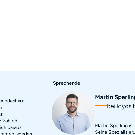
Sprechende
Martin Sperlin
mindest auf
bei loyos 
r
as
e Zahlen
Martin Sperling is
ich daraus
Seine Spezialisier
stimmen, sondern