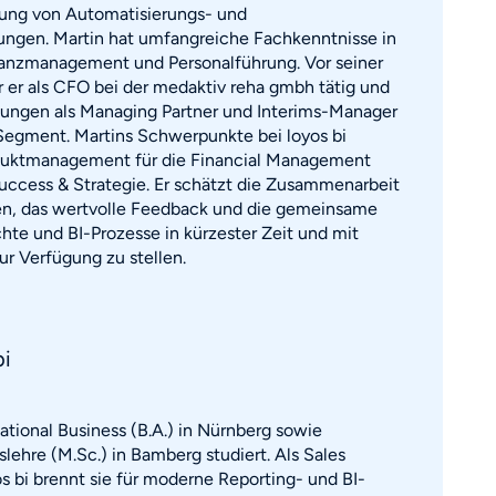
llung von Automatisierungs- und
sungen. Martin hat umfangreiche Fachkenntnisse in
anzmanagement und Personalführung. Vor seiner
r er als CFO bei der medaktiv reha gmbh tätig und
igungen als Managing Partner und Interims-Manager
 Segment. Martins Schwerpunkte bei loyos bi
duktmanagement für die Financial Management
uccess & Strategie. Er schätzt die Zusammenarbeit
n, das wertvolle Feedback und die gemeinsame
chte und BI-Prozesse in kürzester Zeit und mit
r Verfügung zu stellen.
bi
national Business (B.A.) in Nürnberg sowie
slehre (M.Sc.) in Bamberg studiert. Als Sales
s bi brennt sie für moderne Reporting- und BI-