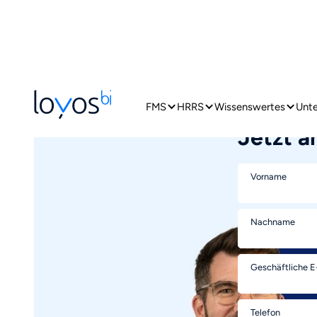
Webi
FMS
HRRS
Wissenswertes
Unt
Jetzt a
Vorname
Nachname
Geschäftliche E
Telefon