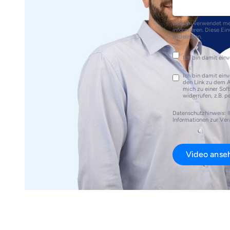
loyos bi verwendet me
informieren. Diese Ein
widerrufen.
Ich bin damit einv
Ich bin damit einv
den Link zu dem A
mich zu einer Soft
widerrufen, z.B. p
Datenschutzhinweis: I
Informationen zur Ver