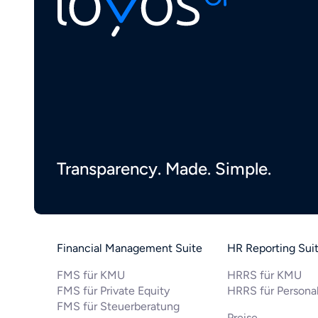
Transparency. Made. Simple.
Financial Management Suite
HR Reporting Sui
FMS für KMU
HRRS für KMU
FMS für Private Equity
HRRS für Personal
FMS für Steuerberatung
Preise